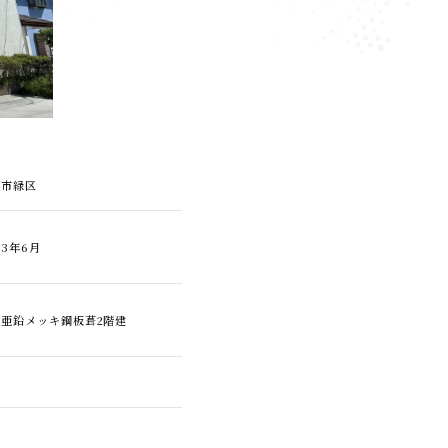
葉市緑区
3年6月
造亜鉛メッキ鋼板葺2階建