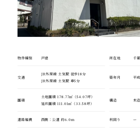
物件種別
戸建
所在地
千
JR外房線 土気駅 徒歩18分
交通
築年月
平成
JR外房線 土気駅 車5分
土地面積 178.77㎡（54.07坪）
面積
構造
木
延床面積 111.01㎡（33.58坪）
道路幅員
西側：公道 約6.0ｍ
利回り
ー