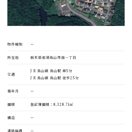
物件種別
ー
所在地
栃木県那須烏山市南一丁目
J R 烏山線 烏山駅 車5分
交通
J R 烏山線 烏山駅 徒歩25分
築年月
ー
面積
登記簿面積：8,328.71㎡
構造
ー
道路幅員
ー