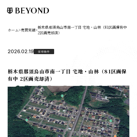
栃木県那須烏山市南一丁目 宅地・山林（81区画保有中
ホーム
>
売買実績
>
2区画売却済）
2026.02.19
保有物件
栃木県那須烏山市南一丁目 宅地・山林（81区画保
有中 2区画売却済）