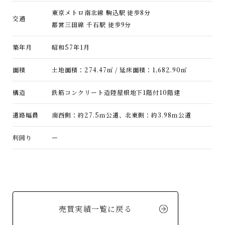
東京メトロ南北線 駒込駅 徒歩8分
交通
都営三田線 千石駅 徒歩9分
築年月
昭和57年1月
面積
土地面積：274.47㎡ / 延床面積：1,682.90㎡
構造
鉄筋コンクリート造陸屋根地下1階付10階建
道路幅員
南西側：約27.5ｍ公道、北東側：約3.98ｍ公道
利回り
ー
売買実績一覧に戻る