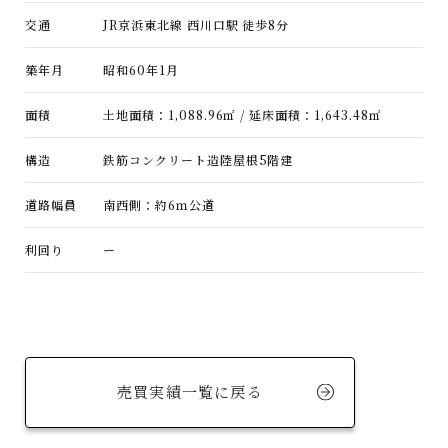
交通
JR京浜東北線 西川口駅 徒歩8分
築年月
昭和60年1月
面積
土地面積：1,088.96㎡ / 延床面積：1,643.48㎡
構造
鉄筋コンクリート造陸屋根5階建
道路幅員
南西側：約6ｍ公道
利回り
ー
売買実績一覧に戻る