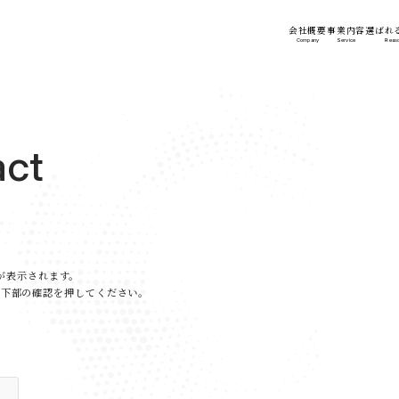
会社概要
事業内容
選ばれ
Company
Service
Reas
a
c
t
せ
が表示されます。
最下部の
確認を押してください。