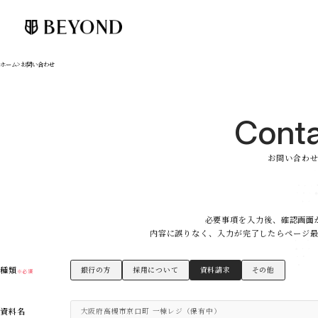
ホーム
>
お問い合わせ
C
o
n
t
お
問
い
合
わ
必要事項を入力後、確認画面
内容に誤りなく、入力が完了したらページ
種類
銀行の方
採用について
資料請求
その他
※必須
資料名