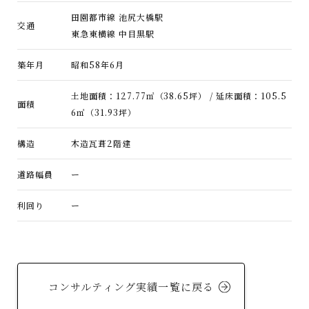
田園都市線 池尻大橋駅
交通
東急東横線 中目黒駅
築年月
昭和58年6月
土地面積：127.77㎡（38.65坪） / 延床面積：105.5
面積
6㎡（31.93坪）
構造
木造瓦葺2階建
道路幅員
ー
利回り
ー
コンサルティング実績一覧に戻る